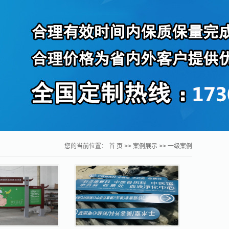
您的当前位置：
首 页
>>
案例展示
>>
一级案例