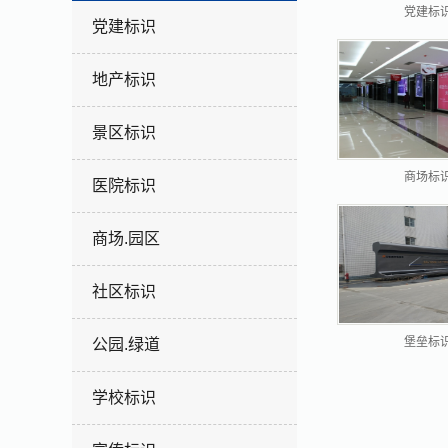
党建标
党建标识
地产标识
景区标识
商场标
医院标识
商场.园区
社区标识
堡垒标
公园.绿道
学校标识