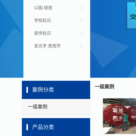
公园.绿道
学校标识
宣传标识
发光字.景观字
一级案例
案例分类
一级案例
产品分类