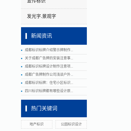
宣传标识
发光字.景观字
新闻资讯
成都标识标牌介绍警示牌制作...
关于成都广告牌的安装注意事...
成都标识标牌设计制作注意项...
成都广告牌制作公司浅谈户外...
成都标识标牌：住宅小区标识...
四川标识标牌都有哪些设计原...
热门关键词
地产标识
公园标识设计