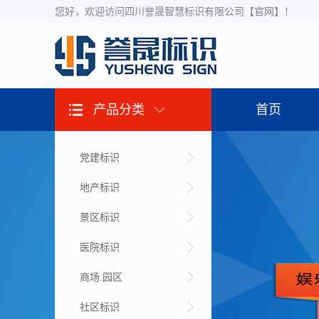
您好，欢迎访问四川誉晟智慧标识有限公司【官网】！
产品分类
首页
党建标识
地产标识
景区标识
医院标识
商场.园区
社区标识