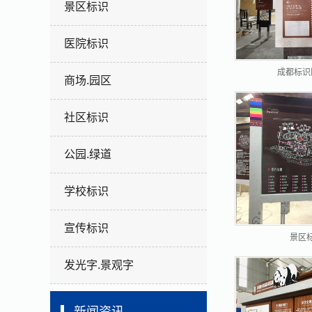
景区标识
医院标识
成都标识
商场.园区
社区标识
公园.绿道
学校标识
宣传标识
景区
发光字.景观字