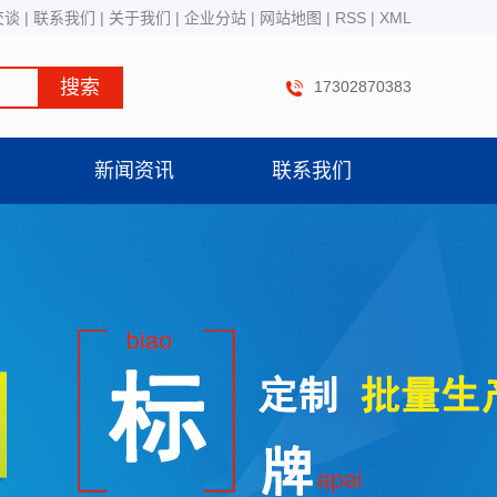
交谈
|
联系我们
|
关于我们
|
企业分站
|
网站地图
|
RSS
|
XML
17302870383
新闻资讯
联系我们
公司新闻
行业资讯
技术知识
时事热点