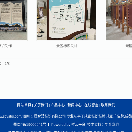
标识制作
景区标识设计
景
：1/3
网站首页
|
关于我们
|
产品中心
|
新闻中心
|
在线留言
|
联系我们
p://www.scysbs.com/ 四川誉晟智慧标识有限公司 专业从事于
成都标识标牌
,
成都广告牌
,
成都
蜀ICP备19006541号-1
Powered by
祥云平台
技术支持：
华企立方