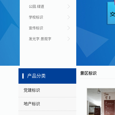
公园.绿道
学校标识
宣传标识
发光字.景观字
景区标识
产品分类
党建标识
地产标识