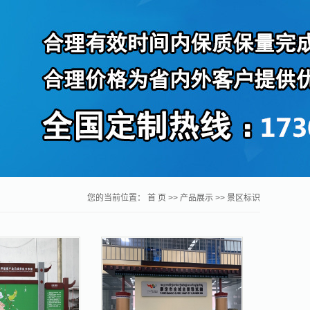
您的当前位置：
首 页
>>
产品展示
>>
景区标识