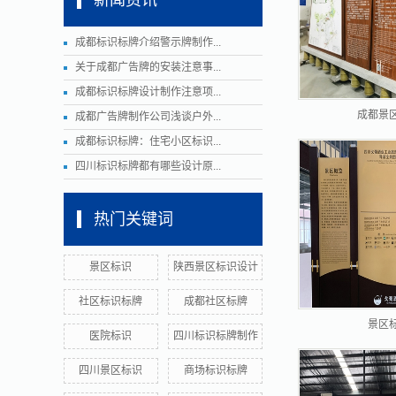
新闻资讯
成都标识标牌介绍警示牌制作...
关于成都广告牌的安装注意事...
成都标识标牌设计制作注意项...
成都景
成都广告牌制作公司浅谈户外...
成都标识标牌：住宅小区标识...
四川标识标牌都有哪些设计原...
热门关键词
景区标识
陕西景区标识设计
社区标识标牌
成都社区标牌
景区
医院标识
四川标识标牌制作
四川景区标识
商场标识标牌