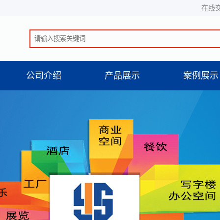
在线
公司介绍
产品展示
案例展示
公司简介
党建标识
一级案例
企业文化
地产标识
企业风采
景区标识
厂区展示
医院标识
营业执照
商场.园区
社区标识
公园.绿道